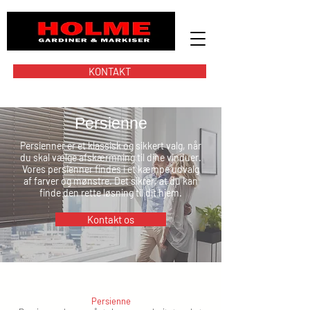
KONTAKT
Persienne
Persienner er et klassisk og sikkert valg, når
du skal vælge afskærmning til dine vinduer.
Vores persienner findes i et kæmpe udvalg
af farver og mønstre. Det sikrer, at du kan
finde den rette løsning til dit hjem.
Kontakt os
Persienne