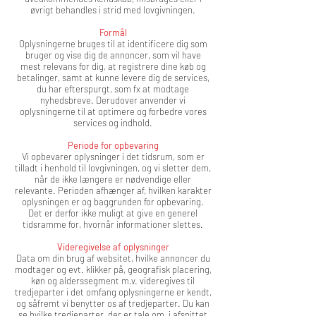
øvrigt behandles i strid med lovgivningen.
Formål
Oplysningerne bruges til at identificere dig som
bruger og vise dig de annoncer, som vil have
mest relevans for dig, at registrere dine køb og
betalinger, samt at kunne levere dig de services,
du har efterspurgt, som fx at modtage
nyhedsbreve. Derudover anvender vi
oplysningerne til at optimere og forbedre vores
services og indhold.
Periode for opbevaring
Vi opbevarer oplysninger i det tidsrum, som er
tilladt i henhold til lovgivningen, og vi sletter dem,
når de ikke længere er nødvendige eller
relevante. Perioden afhænger af, hvilken karakter
oplysningen er og baggrunden for opbevaring.
Det er derfor ikke muligt at give en generel
tidsramme for, hvornår informationer slettes.
Videregivelse af oplysninger
Data om din brug af websitet, hvilke annoncer du
modtager og evt. klikker på, geografisk placering,
køn og alderssegment m.v. videregives til
tredjeparter i det omfang oplysningerne er kendt,
og såfremt vi benytter os af tredjeparter. Du kan
se hvilke tredjeparter, der er tale om, i afsnittet